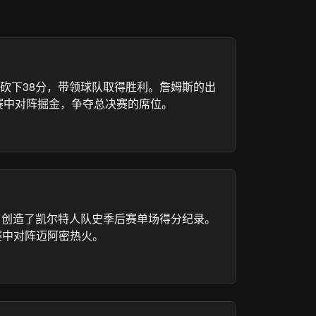
中砍下38分，带领球队取得胜利。詹姆斯的出
赛中对阵掘金，争夺总决赛的席位。
分，创造了凯尔特人队史季后赛单场得分纪录。
赛中对阵迈阿密热火。