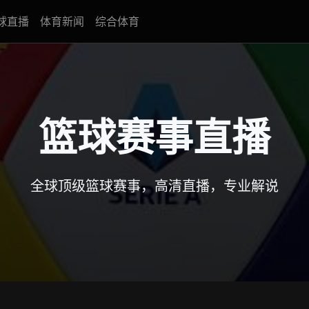
球直播
体育新闻
综合体育
篮球赛事直播
全球顶级篮球赛事，高清直播，专业解说