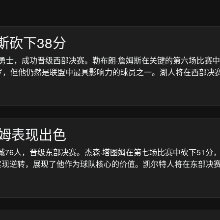
斯砍下38分
州勇士，成功晋级西部决赛。勒布朗·詹姆斯在关键的第六场比赛
岁，但他仍然是联盟中最具影响力的球员之一。湖人将在西部决
图姆表现出色
城76人，晋级东部决赛。杰森·塔图姆在第七场比赛中砍下51
实现逆转，展现了他作为球队核心的价值。凯尔特人将在东部决