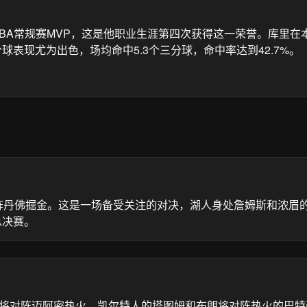
NBA常规赛MVP，这是他职业生涯第四次获得这一荣誉。库里在本赛
表现尤为出色，场均命中5.3个三分球，命中率达到42.7%。
阵丹佛掘金。这是一场备受关注的对决，湖人身处詹姆斯和浓眉的
总决赛。
人将对阵迈阿密热火。凯尔特人的塔图姆和布朗将对阵热火的巴