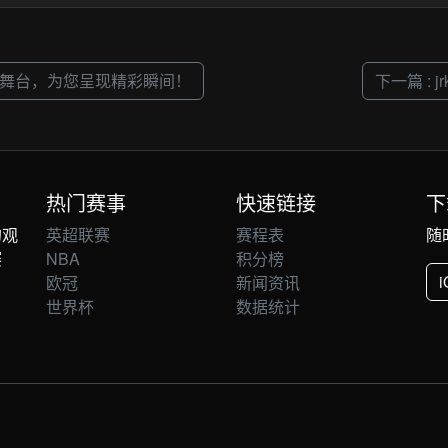
心为舞台，为您呈现精彩瞬间！
下一篇 :
热门赛事
快速链接
下
的观
英超联赛
赛程表
随
赛
NBA
积分榜
欧冠
新闻资讯
世界杯
数据统计