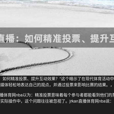
播：如何精准投票、提升互动效果？"这个暗示了在现代体育活动
交媒体轻松地表达自己的观点，并通过投票来影响比赛的结果。
an直播体育网nba以为：精准投票意味着每个参与者都能看到他
际操作中，这个问题往往被忽视了。jrkan直播体育网nba