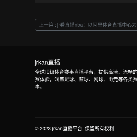
上一篇 : jr看直播nba：以阿里体育直播中
jrkan直播
全球顶级体育赛事直播平台，提供高清、流畅
赛体验，涵盖足球、篮球、网球、电竞等各类
事。
© 2023 jrkan直播平台. 保留所有权利.