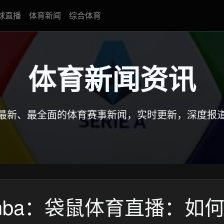
球直播
体育新闻
综合体育
体育新闻资讯
最新、最全面的体育赛事新闻，实时更新，深度报
育网nba：袋鼠体育直播：