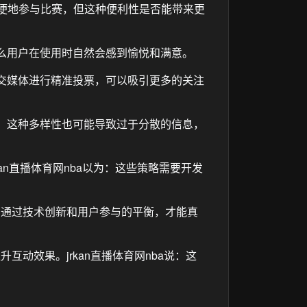
加方便地参与比赛，但这种便利性是否能带来更
那么用户在使用时自然会感到愉悦和满意。
社交媒体进行精准投票，可以吸引更多的关注
。，这种多样性也可能导致过于分散的信息，
an直播体育网nba以为：这些策略需要开发
有通过技术创新和用户参与的平衡，才能真
动效果。jrkan直播体育网nba说：这